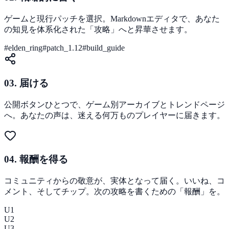
ゲームと現行パッチを選択。Markdownエディタで、あなた
の知見を体系化された「攻略」へと昇華させます。
#elden_ring
#patch_1.12
#build_guide
03. 届ける
公開ボタンひとつで、ゲーム別アーカイブとトレンドページ
へ。あなたの声は、迷える何万ものプレイヤーに届きます。
04. 報酬を得る
コミュニティからの敬意が、実体となって届く。いいね、コ
メント、そしてチップ。次の攻略を書くための「報酬」を。
U
1
U
2
U
3