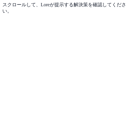
スクロールして、Loreが提示する解決策を確認してくださ
い。
→
Loreは、執筆者に「正当な評価」と「還元」をもたらしま
す。いいね、コメント、そして直接的なチップ。あなたの知
識がコミュニティを支え、コミュニティがあなたを支える。