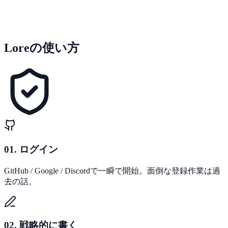
→
Loreは「パッチ」の概念を核に据えています。すべての記
事にバージョンを明示。現行パッチでフィルタすれば、今こ
Loreの使い方
の瞬間に有効な戦術だけが並ぶ。
01. ログイン
GitHub / Google / Discordで一瞬で開始。面倒な登録作業は過
去の話。
02. 戦略的に書く