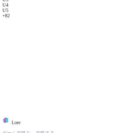
U
4
U
5
+82
共有される文化へ。
L
Lore
ゲーム攻略を、攻略する