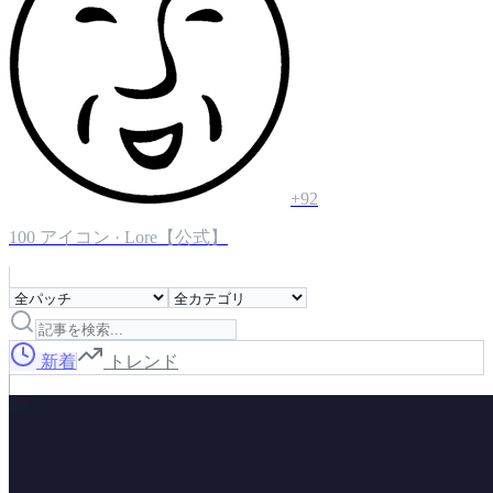
+
92
100
アイコン ·
Lore【公式】
新着
トレンド