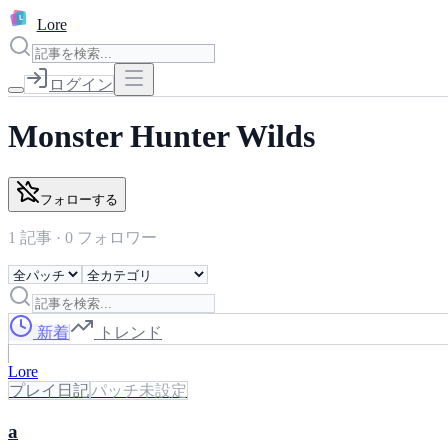
L
Lore
ログイン
Monster Hunter Wilds
フォローする
1
記事 ·
0
フォロワー
新着
トレンド
Lore
プレイ日記
パッチ未設定
a